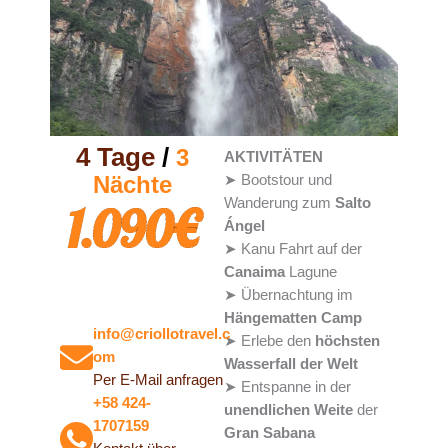
4 Tage
/
3
AKTIVITÄTEN
Nächte
➤ Bootstour und
Wanderung zum
Salto
1.090€
Ángel
➤ Kanu Fahrt auf der
Canaima
Lagune
➤ Übernachtung im
Fragen?
Hängematten
Camp
info@criollotravel.c
➤ Erlebe den
höchsten
om
Wasserfall
der
Welt
Per E-Mail anfragen
➤ Entspanne in der
+58 424-
unendlichen Weite
der
1707159
Gran
Sabana