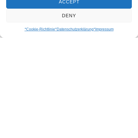
ACCEPT
*Cupuazu ist ein naher Verwandter des Kakaos
DENY
und stammt aus dem Amazonasbecken. Seine
Samen werden ähnlich wie Kakao verarbeitet
*Cookie-Richtlinie
*Datenschutzerklärung
*Impressum
und zur Herstellung von Schokolade und
Pralinen verwendet.
MENU